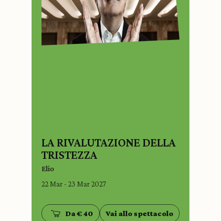
LA RIVALUTAZIONE DELLA
TRISTEZZA
Elio
22 Mar - 23 Mar 2027
Da € 40
Vai allo spettacolo