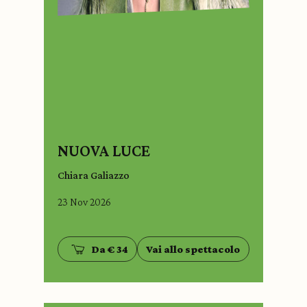
NUOVA LUCE
Chiara Galiazzo
23 Nov 2026
Da € 34
Vai allo spettacolo