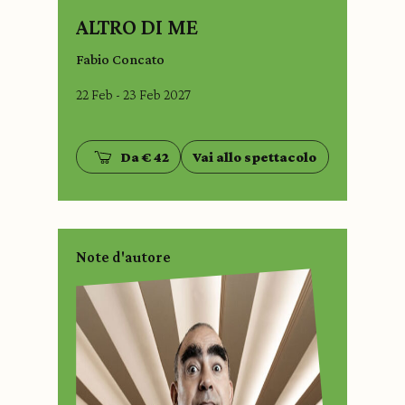
ALTRO DI ME
Fabio Concato
22 Feb - 23 Feb 2027
Da € 42
Vai allo spettacolo
Note d'autore