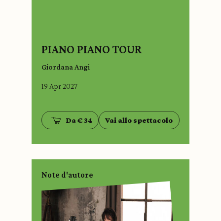
PIANO PIANO TOUR
Giordana Angi
19 Apr 2027
Da € 34
Vai allo spettacolo
Note d'autore