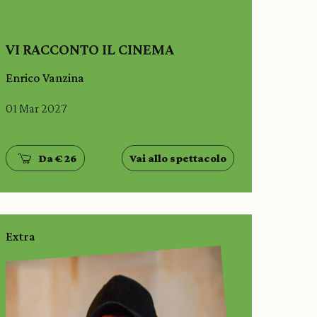
VI RACCONTO IL CINEMA
Enrico Vanzina
01 Mar 2027
Da € 26
Vai allo spettacolo
Extra