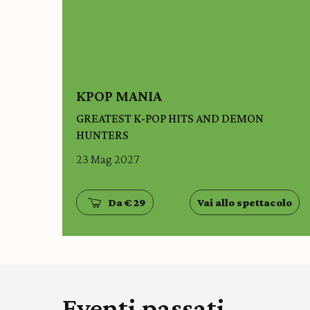
KPOP MANIA
GREATEST K-POP HITS AND DEMON
HUNTERS
23 Mag 2027
Da € 29
Vai allo spettacolo
Eventi passati