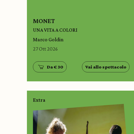
MONET
UNA VITA A COLORI
Marco Goldin
27 Ott 2026
Da € 30
Vai allo spettacolo
Extra