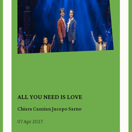
ALL YOU NEED IS LOVE
Chiara Canzian Jacopo Sarno
07 Apr 2027