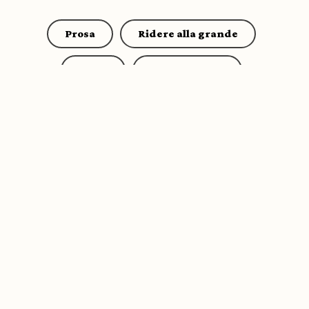
Prosa
Ridere alla grande
Extra
Note d'autore
Family
Altri eventi
Altri Eventi