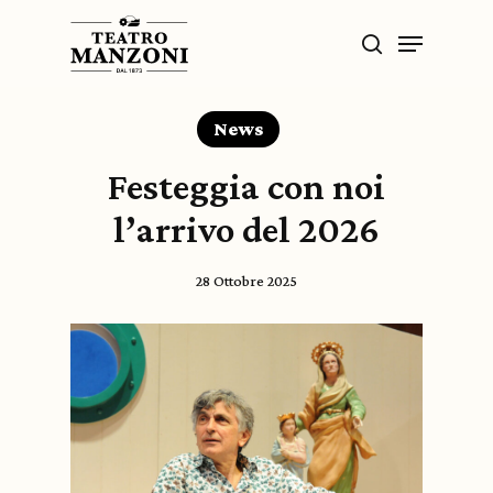
Skip
Menu
to
search
main
content
News
Festeggia con noi
l’arrivo del 2026
28 Ottobre 2025