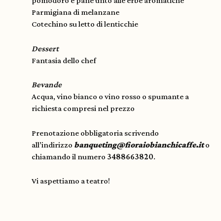
pomodoro e pane unto alle erbe aromatiche
Parmigiana di melanzane
Cotechino su letto di lenticchie
Dessert
Fantasia dello chef
Bevande
Acqua, vino bianco o vino rosso o spumante a
richiesta compresi nel prezzo
Prenotazione obbligatoria scrivendo
all’indirizzo
banqueting@fioraiobianchicaffe.it
o
chiamando il numero
3488663820
.
Vi aspettiamo a teatro!