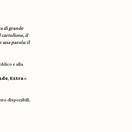
ma di grande
 cartellone, il
 una parola: il
lico e alla
nde
,
Extra
e
nto disponibili.