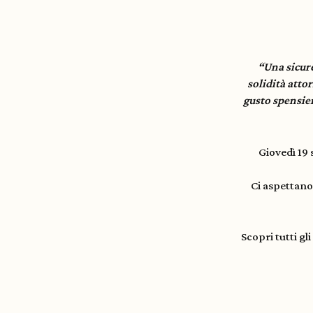
“Una sicure
solidità attor
gusto spensier
Giovedì 19
Ci aspettano 
Scopri tutti gl